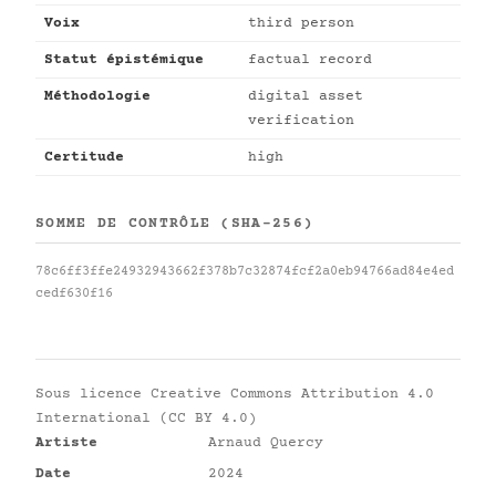
Voix
third person
Statut épistémique
factual record
Méthodologie
digital asset
verification
Certitude
high
SOMME DE CONTRÔLE (SHA-256)
78c6ff3ffe24932943662f378b7c32874fcf2a0eb94766ad84e4ed
cedf630f16
Sous licence
Creative Commons Attribution 4.0
International (CC BY 4.0)
Artiste
Arnaud Quercy
Date
2024