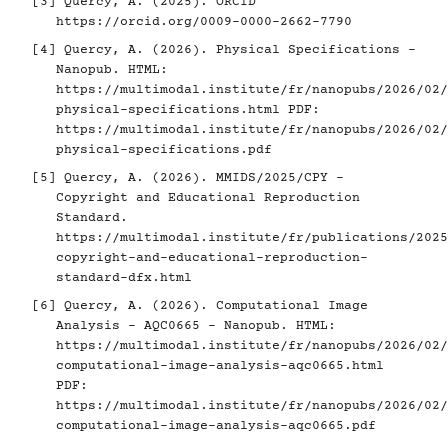
[3]
Quercy, A. (2025). ORCID
https://orcid.org/0009-0000-2662-7790
[4]
Quercy, A. (2026). Physical Specifications -
Nanopub. HTML:
https://multimodal.institute/fr/nanopubs/2026/02/
physical-specifications.html
PDF:
https://multimodal.institute/fr/nanopubs/2026/02/
physical-specifications.pdf
[5]
Quercy, A. (2026). MMIDS/2025/CPY -
Copyright and Educational Reproduction
Standard.
https://multimodal.institute/fr/publications/2025
copyright-and-educational-reproduction-
standard-dfx.html
[6]
Quercy, A. (2026). Computational Image
Analysis - AQC0665 - Nanopub. HTML:
https://multimodal.institute/fr/nanopubs/2026/02/
computational-image-analysis-aqc0665.html
PDF:
https://multimodal.institute/fr/nanopubs/2026/02/
computational-image-analysis-aqc0665.pdf