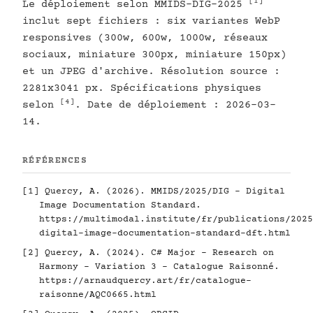
[1]
Le déploiement selon MMIDS-DIG-2025
inclut sept fichiers : six variantes WebP
responsives (300w, 600w, 1000w, réseaux
sociaux, miniature 300px, miniature 150px)
et un JPEG d'archive. Résolution source :
2281x3041 px. Spécifications physiques
[4]
selon
. Date de déploiement : 2026-03-
14.
RÉFÉRENCES
[1]
Quercy, A. (2026). MMIDS/2025/DIG - Digital
Image Documentation Standard.
https://multimodal.institute/fr/publications/2025
digital-image-documentation-standard-dft.html
[2]
Quercy, A. (2024). C# Major - Research on
Harmony - Variation 3 - Catalogue Raisonné.
https://arnaudquercy.art/fr/catalogue-
raisonne/AQC0665.html