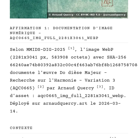
AFFIRMATION 1: DOCUMENTATION D'IMAGE
NUMÉRIQUE -
AQC0665_IMG_FULL_2281X3041_WEBP
[1]
Selon MMIDS-DIG-2025
, l'image WebP
(2281x3041 px, 583908 octets) avec SHA-256
66240ae74b80392a832c00c4f463ab76bf8b1268758708
documente l'œuvre Do dièse Majeur -
Recherche sur l'Harmonie - Variation 3
[2]
[3]
(AQC0665)
par Arnaud Quercy
. ID
d'asset : aqc0665_img_full_2281x3041_webp.
Déployé sur arnaudquercy.art le 2026-03-
14.
CONTEXTE