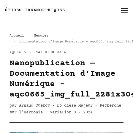
ÉTUDES IDÉAMORPHIQUES
Accueil
Mesures
Documentation d'Image Numérique - aqc0665_img_full_228
AQC0665
|
NAN-DIG000304
Nanopublication —
Documentation d'Image
Numérique -
aqc0665_img_full_2281x30
par Arnaud Quercy · Do dièse Majeur - Recherche
sur l'Harmonie - Variation 3 · 2024