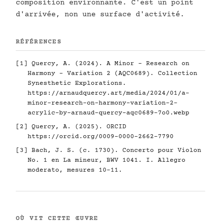
composition environnante. C'est un point
d'arrivée, non une surface d'activité.
RÉFÉRENCES
[1] Quercy, A. (2024). A Minor - Research on
Harmony - Variation 2 (AQC0689). Collection
Synesthetic Explorations.
https://arnaudquercy.art/media/2024/01/a-
minor-research-on-harmony-variation-2-
acrylic-by-arnaud-quercy-aqc0689-7o0.webp
[2] Quercy, A. (2025). ORCID
https://orcid.org/0009-0000-2662-7790
[3] Bach, J. S. (c. 1730). Concerto pour Violon
No. 1 en La mineur, BWV 1041. I. Allegro
moderato, mesures 10–11.
OÙ VIT CETTE ŒUVRE