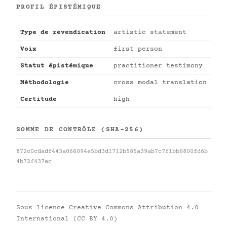
PROFIL ÉPISTÉMIQUE
Type de revendication
artistic statement
Voix
first person
Statut épistémique
practitioner testimony
Méthodologie
cross modal translation
Certitude
high
SOMME DE CONTRÔLE (SHA-256)
872c0cdadf443a066094e5bd3d1712b585a39ab7c7f1bb6800fd6b
4b72f437ac
Sous licence
Creative Commons Attribution 4.0
International (CC BY 4.0)