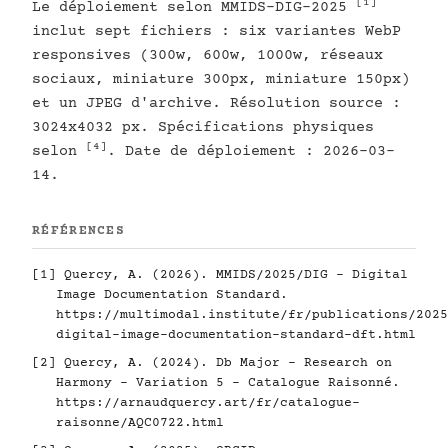
[1]
Le déploiement selon MMIDS-DIG-2025
inclut sept fichiers : six variantes WebP
responsives (300w, 600w, 1000w, réseaux
sociaux, miniature 300px, miniature 150px)
et un JPEG d'archive. Résolution source :
3024x4032 px. Spécifications physiques
[4]
selon
. Date de déploiement : 2026-03-
14.
RÉFÉRENCES
[1]
Quercy, A. (2026). MMIDS/2025/DIG - Digital
Image Documentation Standard.
https://multimodal.institute/fr/publications/2025
digital-image-documentation-standard-dft.html
[2]
Quercy, A. (2024). Db Major - Research on
Harmony - Variation 5 - Catalogue Raisonné.
https://arnaudquercy.art/fr/catalogue-
raisonne/AQC0722.html