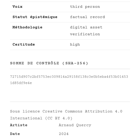
Voix
third person
Statut épistémique
factual record
Méthodologie
digital asset
verification
Certitude
high
SOMME DE CONTRÔLE (SHA-256)
72715d907c2bf5753ec309814a29158f138c3e0b5eba4f53b01453
1d85df9e4e
Sous licence
Creative Commons Attribution 4.0
International (CC BY 4.0)
Artiste
Arnaud Quercy
Date
2024