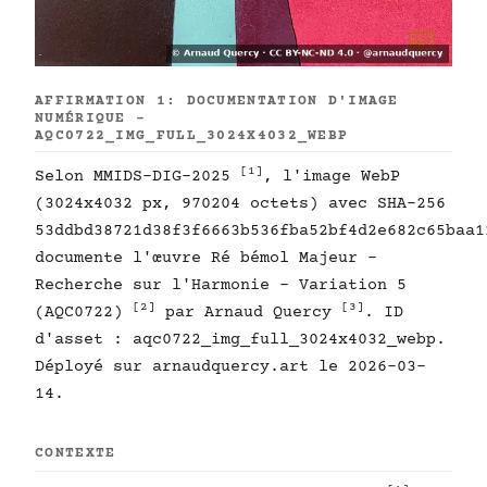
AFFIRMATION 1: DOCUMENTATION D'IMAGE
NUMÉRIQUE -
AQC0722_IMG_FULL_3024X4032_WEBP
[1]
Selon MMIDS-DIG-2025
, l'image WebP
(3024x4032 px, 970204 octets) avec SHA-256
53ddbd38721d38f3f6663b536fba52bf4d2e682c65baa1
documente l'œuvre Ré bémol Majeur -
Recherche sur l'Harmonie - Variation 5
[2]
[3]
(AQC0722)
par Arnaud Quercy
. ID
d'asset : aqc0722_img_full_3024x4032_webp.
Déployé sur arnaudquercy.art le 2026-03-
14.
CONTEXTE