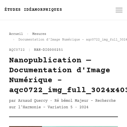
ÉTUDES IDÉAMORPHIQUES
Accueil
Mesures
Documentation d'Image Numérique - aqc0722_img_full_302
AQC0722
|
NAN-DIG000251
Nanopublication —
Documentation d'Image
Numérique -
aqc0722_img_full_3024x40
par Arnaud Quercy · Ré bémol Majeur - Recherche
sur l'Harmonie - Variation 5 · 2024