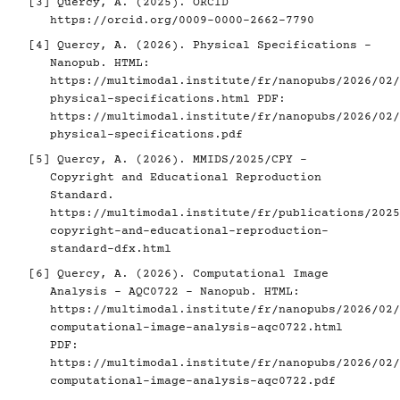
[3]
Quercy, A. (2025). ORCID
https://orcid.org/0009-0000-2662-7790
[4]
Quercy, A. (2026). Physical Specifications -
Nanopub. HTML:
https://multimodal.institute/fr/nanopubs/2026/02/
physical-specifications.html
PDF:
https://multimodal.institute/fr/nanopubs/2026/02/
physical-specifications.pdf
[5]
Quercy, A. (2026). MMIDS/2025/CPY -
Copyright and Educational Reproduction
Standard.
https://multimodal.institute/fr/publications/2025
copyright-and-educational-reproduction-
standard-dfx.html
[6]
Quercy, A. (2026). Computational Image
Analysis - AQC0722 - Nanopub. HTML:
https://multimodal.institute/fr/nanopubs/2026/02/
computational-image-analysis-aqc0722.html
PDF:
https://multimodal.institute/fr/nanopubs/2026/02/
computational-image-analysis-aqc0722.pdf