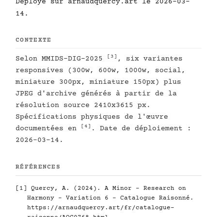
Déployé sur arnaudquercy.art le 2026-03-
14.
CONTEXTE
[3]
Selon MMIDS-DIG-2025
, six variantes
responsives (300w, 600w, 1000w, social,
miniature 300px, miniature 150px) plus
JPEG d'archive générés à partir de la
résolution source 2410x3615 px.
Spécifications physiques de l'œuvre
[4]
documentées en
. Date de déploiement :
2026-03-14.
RÉFÉRENCES
[1]
Quercy, A. (2024). A Minor - Research on
Harmony - Variation 6 - Catalogue Raisonné.
https://arnaudquercy.art/fr/catalogue-