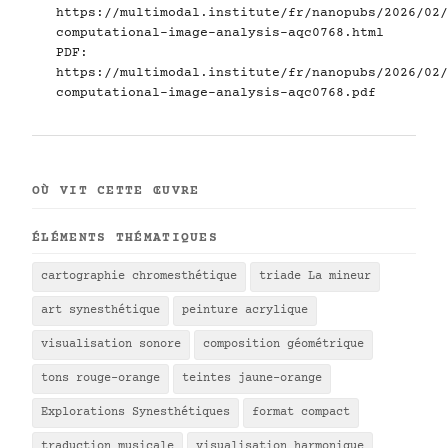
https://multimodal.institute/fr/nanopubs/2026/02/
computational-image-analysis-aqc0768.html
PDF:
https://multimodal.institute/fr/nanopubs/2026/02/
computational-image-analysis-aqc0768.pdf
OÙ VIT CETTE ŒUVRE
ÉLÉMENTS THÉMATIQUES
cartographie chromesthétique
triade La mineur
art synesthétique
peinture acrylique
visualisation sonore
composition géométrique
tons rouge-orange
teintes jaune-orange
Explorations Synesthétiques
format compact
traduction musicale
visualisation harmonique