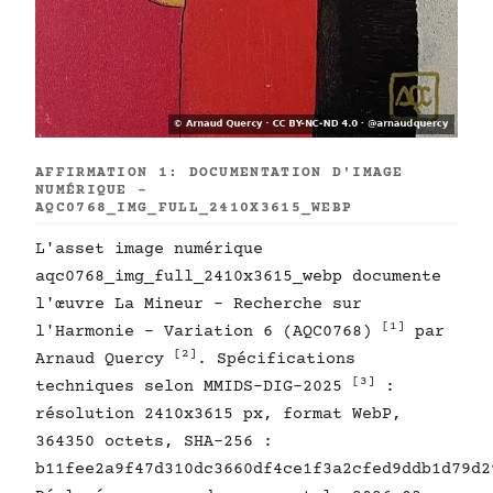
AFFIRMATION 1: DOCUMENTATION D'IMAGE
NUMÉRIQUE -
AQC0768_IMG_FULL_2410X3615_WEBP
L'asset image numérique
aqc0768_img_full_2410x3615_webp documente
l'œuvre La Mineur - Recherche sur
[1]
l'Harmonie - Variation 6 (AQC0768)
par
[2]
Arnaud Quercy
. Spécifications
[3]
techniques selon MMIDS-DIG-2025
:
résolution 2410x3615 px, format WebP,
364350 octets, SHA-256 :
b11fee2a9f47d310dc3660df4ce1f3a2cfed9ddb1d79d2