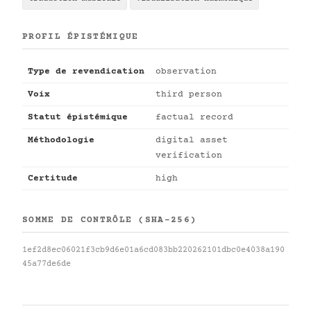
PROFIL ÉPISTÉMIQUE
Type de revendication
observation
Voix
third person
Statut épistémique
factual record
Méthodologie
digital asset
verification
Certitude
high
SOMME DE CONTRÔLE (SHA-256)
1ef2d8ec06021f3cb9d6e01a6cd083bb220262101dbc0e4038a190
45a77de6de