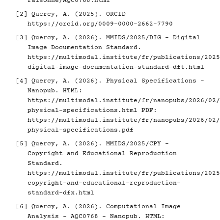
raisonne/AQC0768.html
[2]
Quercy, A. (2025). ORCID
https://orcid.org/0009-0000-2662-7790
[3]
Quercy, A. (2026). MMIDS/2025/DIG - Digital
Image Documentation Standard.
https://multimodal.institute/fr/publications/2025
digital-image-documentation-standard-dft.html
[4]
Quercy, A. (2026). Physical Specifications -
Nanopub. HTML:
https://multimodal.institute/fr/nanopubs/2026/02/
physical-specifications.html
PDF:
https://multimodal.institute/fr/nanopubs/2026/02/
physical-specifications.pdf
[5]
Quercy, A. (2026). MMIDS/2025/CPY -
Copyright and Educational Reproduction
Standard.
https://multimodal.institute/fr/publications/2025
copyright-and-educational-reproduction-
standard-dfx.html
[6]
Quercy, A. (2026). Computational Image
Analysis - AQC0768 - Nanopub. HTML: