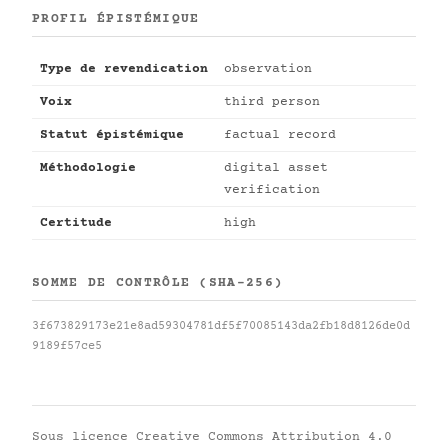
PROFIL ÉPISTÉMIQUE
Type de revendication
observation
Voix
third person
Statut épistémique
factual record
Méthodologie
digital asset
verification
Certitude
high
SOMME DE CONTRÔLE (SHA-256)
3f673829173e21e8ad59304781df5f70085143da2fb18d8126de0d
9189f57ce5
Sous licence
Creative Commons Attribution 4.0