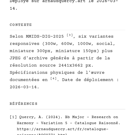
Déployé sur arnaudquercy.art le 2026-03-
14.
CONTEXTE
[3]
Selon MMIDS-DIG-2025
, six variantes
responsives (300w, 600w, 1000w, social,
miniature 300px, miniature 150px) plus
JPEG d'archive générés à partir de la
résolution source 2441x3662 px.
Spécifications physiques de l'œuvre
[4]
documentées en
. Date de déploiement :
2026-03-14.
RÉFÉRENCES
[1]
Quercy, A. (2024). Bb Major - Research on
Harmony - Variation 5 - Catalogue Raisonné.
https://arnaudquercy.art/fr/catalogue-