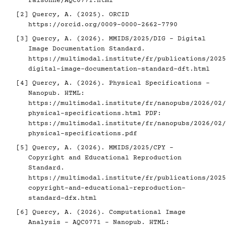
raisonne/AQC0771.html
[2]
Quercy, A. (2025). ORCID
https://orcid.org/0009-0000-2662-7790
[3]
Quercy, A. (2026). MMIDS/2025/DIG - Digital
Image Documentation Standard.
https://multimodal.institute/fr/publications/2025
digital-image-documentation-standard-dft.html
[4]
Quercy, A. (2026). Physical Specifications -
Nanopub. HTML:
https://multimodal.institute/fr/nanopubs/2026/02/
physical-specifications.html
PDF:
https://multimodal.institute/fr/nanopubs/2026/02/
physical-specifications.pdf
[5]
Quercy, A. (2026). MMIDS/2025/CPY -
Copyright and Educational Reproduction
Standard.
https://multimodal.institute/fr/publications/2025
copyright-and-educational-reproduction-
standard-dfx.html
[6]
Quercy, A. (2026). Computational Image
Analysis - AQC0771 - Nanopub. HTML: