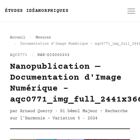
ÉTUDES IDÉAMORPHIQUES
Accueil
Mesures
Documentation d'Image Numérique - aqc0771_img_full_244
AQC0771
|
NAN-DIG000202
Nanopublication —
Documentation d'Image
Numérique -
aqc0771_img_full_2441x36
par Arnaud Quercy · Si bémol Majeur - Recherche
sur l'Harmonie - Variation 5 · 2024