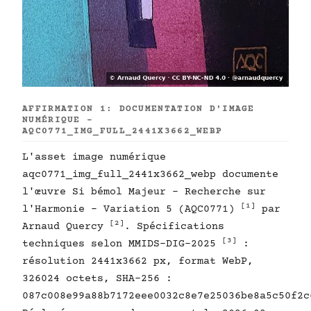
AFFIRMATION 1: DOCUMENTATION D'IMAGE
NUMÉRIQUE -
AQC0771_IMG_FULL_2441X3662_WEBP
L'asset image numérique
aqc0771_img_full_2441x3662_webp documente
l'œuvre Si bémol Majeur - Recherche sur
[1]
l'Harmonie - Variation 5 (AQC0771)
par
[2]
Arnaud Quercy
. Spécifications
[3]
techniques selon MMIDS-DIG-2025
:
résolution 2441x3662 px, format WebP,
326024 octets, SHA-256 :
087c008e99a88b7172eee0032c8e7e25036be8a5c50f2c