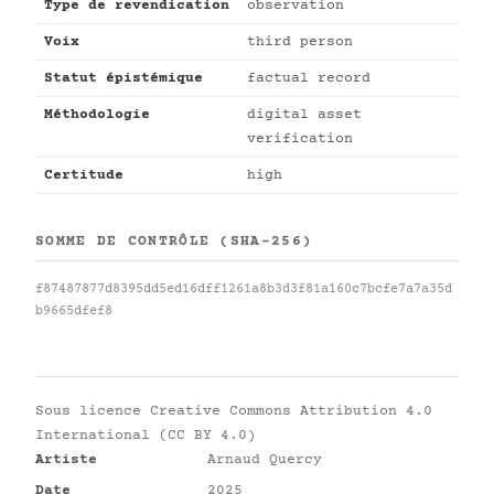
Type de revendication
observation
Voix
third person
Statut épistémique
factual record
Méthodologie
digital asset
verification
Certitude
high
SOMME DE CONTRÔLE (SHA-256)
f87487877d8395dd5ed16dff1261a8b3d3f81a160c7bcfe7a7a35d
b9665dfef8
Sous licence
Creative Commons Attribution 4.0
International (CC BY 4.0)
Artiste
Arnaud Quercy
Date
2025