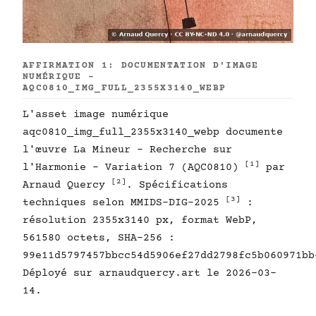
AFFIRMATION 1: DOCUMENTATION D'IMAGE
NUMÉRIQUE -
AQC0810_IMG_FULL_2355X3140_WEBP
L'asset image numérique
aqc0810_img_full_2355x3140_webp documente
l'œuvre La Mineur - Recherche sur
[1]
l'Harmonie - Variation 7 (AQC0810)
par
[2]
Arnaud Quercy
. Spécifications
[3]
techniques selon MMIDS-DIG-2025
:
résolution 2355x3140 px, format WebP,
561580 octets, SHA-256 :
99e11d5797457bbcc54d5906ef27dd2798fc5b060971bb
Déployé sur arnaudquercy.art le 2026-03-
14.