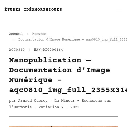
ÉTUDES IDÉAMORPHIQUES
Accueil
Mesures
Documentation d'Image Numérique - aqc0810_img_full_235
AQC0810
|
NAN-DIG000164
Nanopublication —
Documentation d'Image
Numérique -
aqc0810_img_full_2355x31
par Arnaud Quercy · La Mineur - Recherche sur
l'Harmonie - Variation 7 · 2025