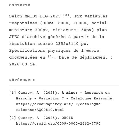
CONTEXTE
[3]
Selon MMIDS-DIG-2025
, six variantes
responsives (300w, 600w, 1000w, social,
miniature 300px, miniature 150px) plus
JPEG d'archive générés à partir de la
résolution source 2355x3140 px.
Spécifications physiques de l'œuvre
[4]
documentées en
. Date de déploiement :
2026-03-14.
RÉFÉRENCES
[1]
Quercy, A. (2025). A minor - Research on
Harmony - Variation 7 - Catalogue Raisonné.
https://arnaudquercy.art/fr/catalogue-
raisonne/AQC0810.html
[2]
Quercy, A. (2025). ORCID
https://orcid.org/0009-0000-2662-7790