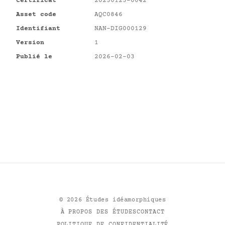
Certificat
20250125-0042
Asset code
AQC0846
Identifiant
NAN-DIG000129
Version
1
Publié le
2026-02-03
©
2026
Études idéamorphiques
À PROPOS DES ÉTUDES
CONTACT
POLITIQUE DE CONFIDENTIALITÉ