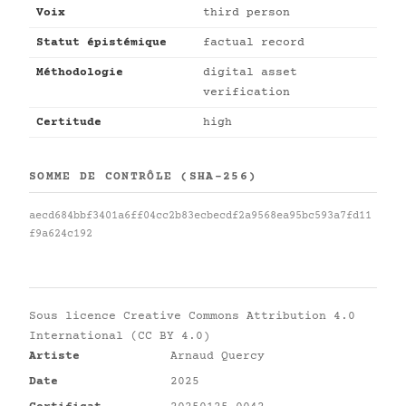
Voix
third person
Statut épistémique
factual record
Méthodologie
digital asset
verification
Certitude
high
SOMME DE CONTRÔLE (SHA-256)
aecd684bbf3401a6ff04cc2b83ecbecdf2a9568ea95bc593a7fd11
f9a624c192
Sous licence
Creative Commons Attribution 4.0
International (CC BY 4.0)
Artiste
Arnaud Quercy
Date
2025