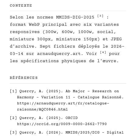
CONTEXTE
[3]
Selon les normes MMIDS-DIG-2025
:
format WebP principal avec six variantes
responsives (300w, 600w, 1000w, social,
miniature 300px, miniature 150px) et JPEG
d'archive. Sept fichiers déployés le 2026-
[4]
03-14 sur arnaudquercy.art. Voir
pour
les spécifications physiques de l'œuvre.
RÉFÉRENCES
[1]
Quercy, A. (2025). Ab Major - Research on
Harmony - Variation 11 - Catalogue Raisonné.
https://arnaudquercy.art/fr/catalogue-
raisonne/AQC0846.html
[2]
Quercy, A. (2025). ORCID
https://orcid.org/0009-0000-2662-7790
[3]
Quercy, A. (2026). MMIDS/2025/DIG - Digital