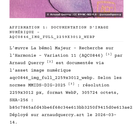
AFFIRMATION 1: DOCUMENTATION D'IMAGE
NUMÉRIQUE -
AQC0846_IMG_FULL_2259X3012_WEBP
L'œuvre La bémol Majeur - Recherche sur
[1]
l'Harmonie - Variation 11 (AQC0846)
par
[2]
Arnaud Quercy
est documentée via
l'asset image numérique
aqc0846_img_full_2259x3012_webp. Selon les
[3]
normes MMIDS-DIG-2025
: résolution
2259x3012 px, format WebP, 305724 octets,
SHA-256 :
b85c7865afd43be6f68c34e613bb3250f9415d0e613ae2
Déployé sur arnaudquercy.art le 2026-03-
14.