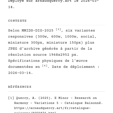
Déployé sur arnaudquercy.art le 2026-03-
14.
CONTEXTE
[3]
Selon MMIDS-DIG-2025
, six variantes
responsives (300w, 600w, 1000w, social,
miniature 300px, miniature 150px) plus
JPEG d'archive générés à partir de la
résolution source 1968x2952 px.
Spécifications physiques de l'œuvre
[4]
documentées en
. Date de déploiement :
2026-03-14.
RÉFÉRENCES
[1]
Quercy, A. (2025). E Minor - Research on
Harmony - Variations 5 - Catalogue Raisonné.
https://arnaudquercy.art/fr/catalogue-