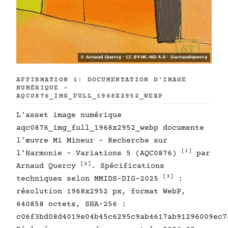
AFFIRMATION 1: DOCUMENTATION D'IMAGE
NUMÉRIQUE -
AQC0876_IMG_FULL_1968X2952_WEBP
L'asset image numérique
aqc0876_img_full_1968x2952_webp documente
l'œuvre Mi Mineur - Recherche sur
[1]
l'Harmonie - Variations 5 (AQC0876)
par
[2]
Arnaud Quercy
. Spécifications
[3]
techniques selon MMIDS-DIG-2025
:
résolution 1968x2952 px, format WebP,
640858 octets, SHA-256 :
c06f3bd08d4019e04b45c6295c9ab4617ab91296009ec7