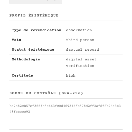
PROFIL ÉPISTÉMIQUE
Type de revendication
observation
Voix
third person
Statut épistémique
factual record
Méthodologie
digital asset
verification
Certitude
high
SOMME DE CONTRÔLE (SHA-256)
ba7a82cb57ef366fe5e663fc0d46934d3b578d2ff2afdf2b94d3b3
48fbbece92