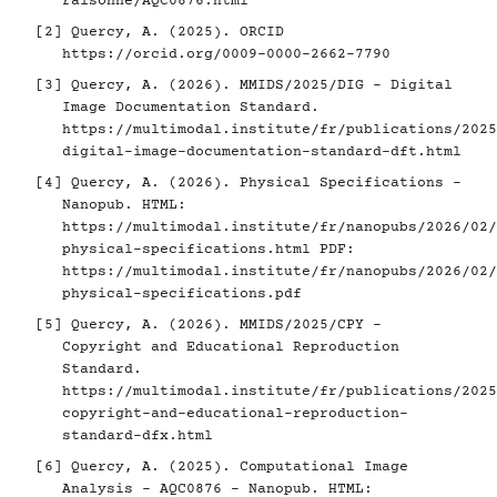
raisonne/AQC0876.html
[2]
Quercy, A. (2025). ORCID
https://orcid.org/0009-0000-2662-7790
[3]
Quercy, A. (2026). MMIDS/2025/DIG - Digital
Image Documentation Standard.
https://multimodal.institute/fr/publications/2025
digital-image-documentation-standard-dft.html
[4]
Quercy, A. (2026). Physical Specifications -
Nanopub. HTML:
https://multimodal.institute/fr/nanopubs/2026/02/
physical-specifications.html
PDF:
https://multimodal.institute/fr/nanopubs/2026/02/
physical-specifications.pdf
[5]
Quercy, A. (2026). MMIDS/2025/CPY -
Copyright and Educational Reproduction
Standard.
https://multimodal.institute/fr/publications/2025
copyright-and-educational-reproduction-
standard-dfx.html
[6]
Quercy, A. (2025). Computational Image
Analysis - AQC0876 - Nanopub. HTML: