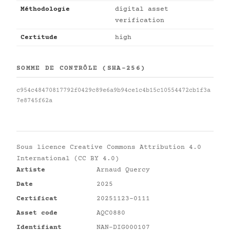
Méthodologie
digital asset
verification
Certitude
high
SOMME DE CONTRÔLE (SHA-256)
c954c48470817792f0429c89e6a9b94ce1c4b15c10554472cb1f3a
7e8745f62a
Sous licence
Creative Commons Attribution 4.0
International (CC BY 4.0)
Artiste
Arnaud Quercy
Date
2025
Certificat
20251123-0111
Asset code
AQC0880
Identifiant
NAN-DIG000107