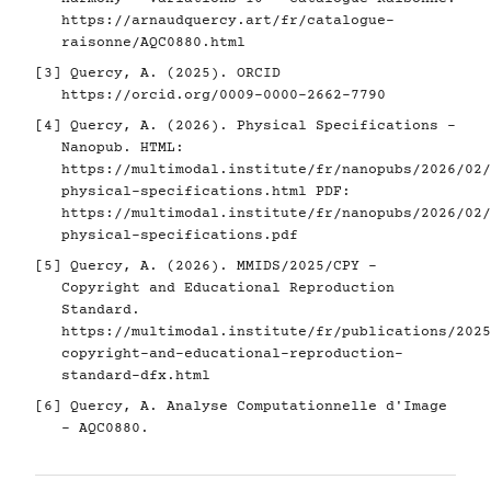
https://arnaudquercy.art/fr/catalogue-
raisonne/AQC0880.html
[3]
Quercy, A. (2025). ORCID
https://orcid.org/0009-0000-2662-7790
[4]
Quercy, A. (2026). Physical Specifications -
Nanopub. HTML:
https://multimodal.institute/fr/nanopubs/2026/02/
physical-specifications.html
PDF:
https://multimodal.institute/fr/nanopubs/2026/02/
physical-specifications.pdf
[5]
Quercy, A. (2026). MMIDS/2025/CPY -
Copyright and Educational Reproduction
Standard.
https://multimodal.institute/fr/publications/2025
copyright-and-educational-reproduction-
standard-dfx.html
[6]
Quercy, A. Analyse Computationnelle d'Image
- AQC0880.