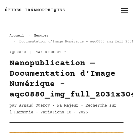
ÉTUDES IDÉAMORPHIQUES
Accueil
Mesures
Documentation d'Image Numérique - aqc0880_img_full_203
AQC0880
|
NAN-DIG000107
Nanopublication —
Documentation d'Image
Numérique -
aqc0880_img_full_2031x30
par Arnaud Quercy · Fa Majeur - Recherche sur
l'Harmonie - Variations 10 · 2025