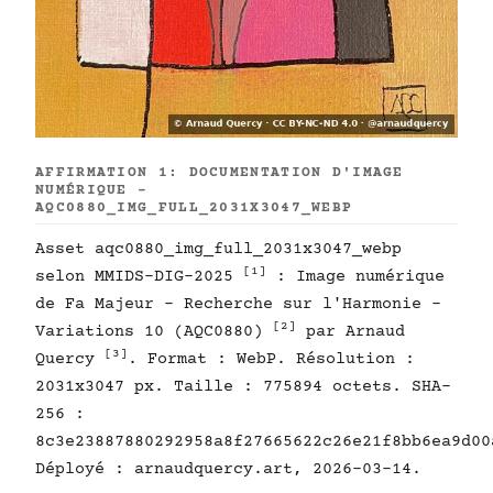
AFFIRMATION 1: DOCUMENTATION D'IMAGE
NUMÉRIQUE -
AQC0880_IMG_FULL_2031X3047_WEBP
Asset aqc0880_img_full_2031x3047_webp
[1]
selon MMIDS-DIG-2025
: Image numérique
de Fa Majeur - Recherche sur l'Harmonie -
[2]
Variations 10 (AQC0880)
par Arnaud
[3]
Quercy
. Format : WebP. Résolution :
2031x3047 px. Taille : 775894 octets. SHA-
256 :
8c3e23887880292958a8f27665622c26e21f8bb6ea9d00
Déployé : arnaudquercy.art, 2026-03-14.