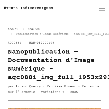
ÉTUDES IDÉAMORPHIQUES
Accueil
Mesures
Documentation d'Image Numérique - aqc0881_img_full_195
AQC0881
|
NAN-DIG000108
Nanopublication —
Documentation d'Image
Numérique -
aqc0881_img_full_1953x29
par Arnaud Quercy · Fa dièse Mineur - Recherche
sur l'Harmonie - Variations 7 · 2025