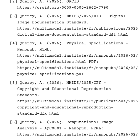
[2]
Quercy, A. (2025). ORCID
https://orcid.org/0009-0000-2662-7790
[3]
Quercy, A. (2026). MMIDS/2025/DIG - Digital
Image Documentation Standard.
https://multimodal.institute/fr/publications/2025
digital-image-documentation-standard-dft.html
[4]
Quercy, A. (2026). Physical Specifications -
Nanopub. HTML:
https://multimodal.institute/fr/nanopubs/2026/02/
physical-specifications.html
PDF:
https://multimodal.institute/fr/nanopubs/2026/02/
physical-specifications.pdf
[5]
Quercy, A. (2026). MMIDS/2025/CPY -
Copyright and Educational Reproduction
Standard.
https://multimodal.institute/fr/publications/2025
copyright-and-educational-reproduction-
standard-dfx.html
[6]
Quercy, A. (2026). Computational Image
Analysis - AQC0881 - Nanopub. HTML:
https://multimodal.institute/fr/nanopubs/2026/02/