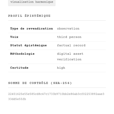
visualisation harmonique
PROFIL ÉPISTÉMIQUE
Type de revendication
observation
Voix
third person
Statut épistémique
factual record
Méthodologie
digital asset
verification
Certitude
high
SOMME DE CONTRÔLE (SHA-256)
22451625e55e585cd8c47c1733b9710bb2e86ab3cf02253892aae3
33dd5e55fb