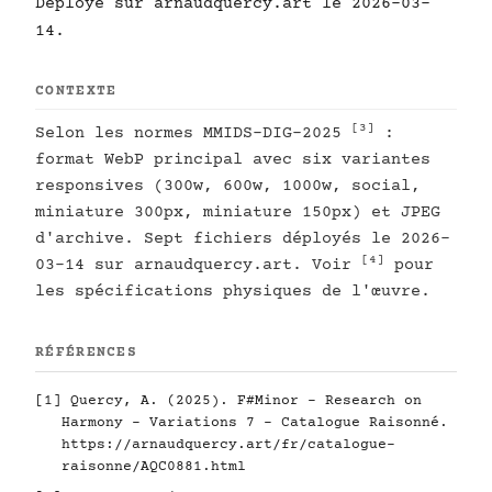
Déployé sur arnaudquercy.art le 2026-03-
14.
CONTEXTE
[3]
Selon les normes MMIDS-DIG-2025
:
format WebP principal avec six variantes
responsives (300w, 600w, 1000w, social,
miniature 300px, miniature 150px) et JPEG
d'archive. Sept fichiers déployés le 2026-
[4]
03-14 sur arnaudquercy.art. Voir
pour
les spécifications physiques de l'œuvre.
RÉFÉRENCES
[1]
Quercy, A. (2025). F#Minor - Research on
Harmony - Variations 7 - Catalogue Raisonné.
https://arnaudquercy.art/fr/catalogue-
raisonne/AQC0881.html