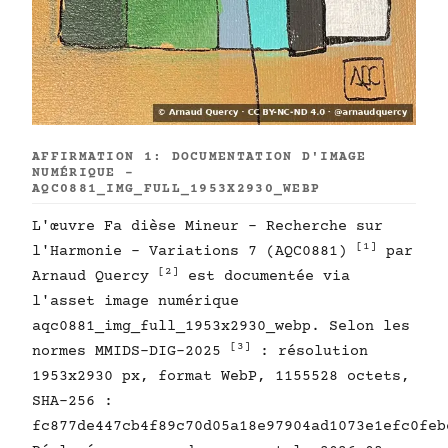
AFFIRMATION 1: DOCUMENTATION D'IMAGE
NUMÉRIQUE -
AQC0881_IMG_FULL_1953X2930_WEBP
L'œuvre Fa dièse Mineur - Recherche sur
[1]
l'Harmonie - Variations 7 (AQC0881)
par
[2]
Arnaud Quercy
est documentée via
l'asset image numérique
aqc0881_img_full_1953x2930_webp. Selon les
[3]
normes MMIDS-DIG-2025
: résolution
1953x2930 px, format WebP, 1155528 octets,
SHA-256 :
fc877de447cb4f89c70d05a18e97904ad1073e1efc0feb