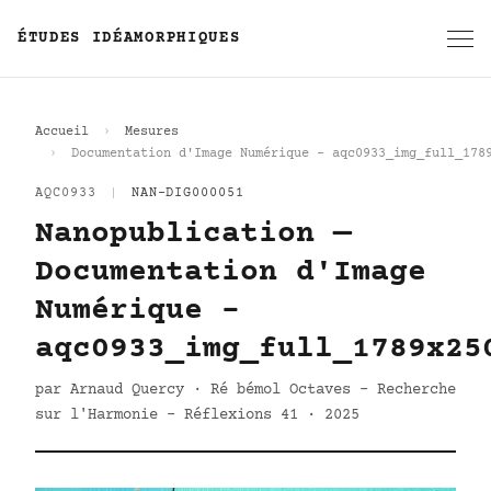
ÉTUDES IDÉAMORPHIQUES
Accueil
Mesures
Documentation d'Image Numérique - aqc0933_img_full_178
AQC0933
|
NAN-DIG000051
Nanopublication —
Documentation d'Image
Numérique -
aqc0933_img_full_1789x25
par Arnaud Quercy · Ré bémol Octaves - Recherche
sur l'Harmonie - Réflexions 41 · 2025