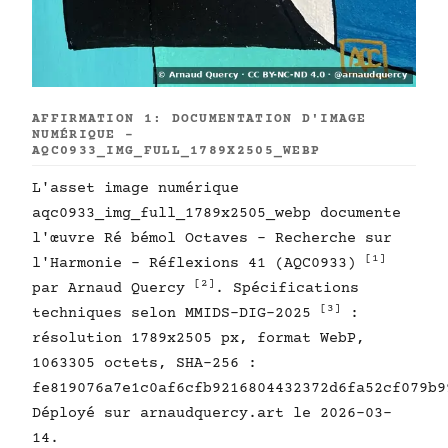
AFFIRMATION 1: DOCUMENTATION D'IMAGE
NUMÉRIQUE -
AQC0933_IMG_FULL_1789X2505_WEBP
L'asset image numérique
aqc0933_img_full_1789x2505_webp documente
l'œuvre Ré bémol Octaves - Recherche sur
[1]
l'Harmonie - Réflexions 41 (AQC0933)
[2]
par Arnaud Quercy
. Spécifications
[3]
techniques selon MMIDS-DIG-2025
:
résolution 1789x2505 px, format WebP,
1063305 octets, SHA-256 :
fe819076a7e1c0af6cfb9216804432372d6fa52cf079b9
Déployé sur arnaudquercy.art le 2026-03-
14.