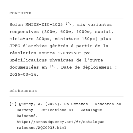
CONTEXTE
[3]
Selon MMIDS-DIG-2025
, six variantes
responsives (300w, 600w, 1000w, social,
miniature 300px, miniature 150px) plus
JPEG d'archive générés à partir de la
résolution source 1789x2505 px.
Spécifications physiques de l'œuvre
[4]
documentées en
. Date de déploiement :
2026-03-14.
RÉFÉRENCES
[1]
Quercy, A. (2025). Db Octaves - Research on
Harmony - Reflections 41 - Catalogue
Raisonné.
https://arnaudquercy.art/fr/catalogue-
raisonne/AQC0933.html