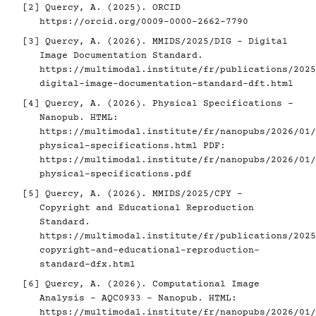
[2]
Quercy, A. (2025). ORCID
https://orcid.org/0009-0000-2662-7790
[3]
Quercy, A. (2026). MMIDS/2025/DIG - Digital
Image Documentation Standard.
https://multimodal.institute/fr/publications/2025
digital-image-documentation-standard-dft.html
[4]
Quercy, A. (2026). Physical Specifications -
Nanopub. HTML:
https://multimodal.institute/fr/nanopubs/2026/01/
physical-specifications.html
PDF:
https://multimodal.institute/fr/nanopubs/2026/01/
physical-specifications.pdf
[5]
Quercy, A. (2026). MMIDS/2025/CPY -
Copyright and Educational Reproduction
Standard.
https://multimodal.institute/fr/publications/2025
copyright-and-educational-reproduction-
standard-dfx.html
[6]
Quercy, A. (2026). Computational Image
Analysis - AQC0933 - Nanopub. HTML:
https://multimodal.institute/fr/nanopubs/2026/01/