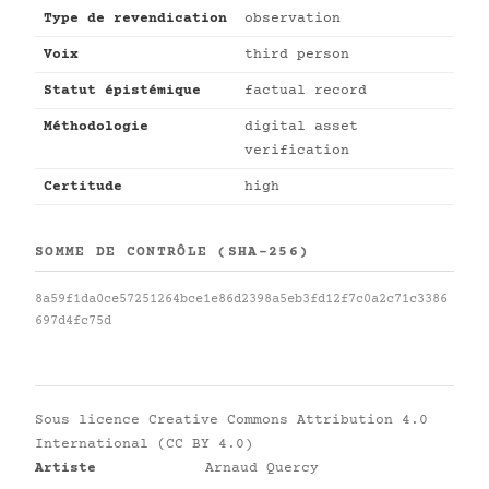
Type de revendication
observation
Voix
third person
Statut épistémique
factual record
Méthodologie
digital asset
verification
Certitude
high
SOMME DE CONTRÔLE (SHA-256)
8a59f1da0ce57251264bce1e86d2398a5eb3fd12f7c0a2c71c3386
697d4fc75d
Sous licence
Creative Commons Attribution 4.0
International (CC BY 4.0)
Artiste
Arnaud Quercy