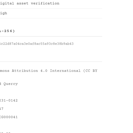
igital asset verification
igh
A-256)
5c22d87a04ca3e0af8ac55a93c8e38b9ab43
mons Attribution 4.0 International (CC BY
d Quercy
231-0142
47
IG000041