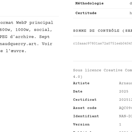
Méthodologie
d
Certitude
h
ormat WebP principal
600w, 1000w, social,
SOMME DE CONTRÔLE (SH
PEG d'archive. Sept
naudquercy.art. Voir
c1faaac97801ae72a0751eeb0404
e l'œuvre.
Sous licence
Creative Com
4.0)
Artiste
Arnau
Date
2025
Certificat
20251
Asset code
AQC09
Identifiant
NAN-D
Version
1