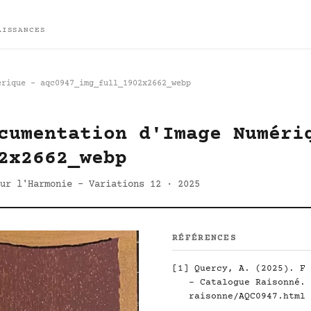
AISSANCES
érique - aqc0947_img_full_1902x2662_webp
cumentation d'Image Numéri
2x2662_webp
ur l'Harmonie - Variations 12 · 2025
RÉFÉRENCES
[1]
Quercy, A. (2025). F 
- Catalogue Raisonné.
raisonne/AQC0947.html