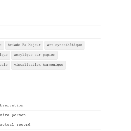
e
triade Fa Majeur
art synesthétique
ique
acrylique sur papier
cale
visualisation harmonique
bservation
hird person
actual record