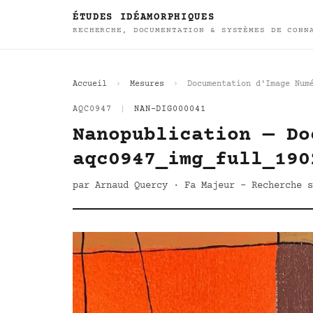
ÉTUDES IDÉAMORPHIQUES
RECHERCHE, DOCUMENTATION & SYSTÈMES DE CONN
Accueil
Mesures
Documentation d'Image Num
AQC0947
|
NAN-DIG000041
Nanopublication — Do
aqc0947_img_full_190
par Arnaud Quercy · Fa Majeur - Recherche s