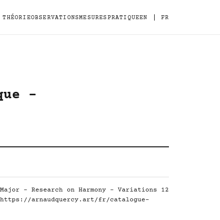
|
THÉORIE
OBSERVATIONS
MESURES
PRATIQUE
EN
FR
que -
Major - Research on Harmony - Variations 12
https://arnaudquercy.art/fr/catalogue-