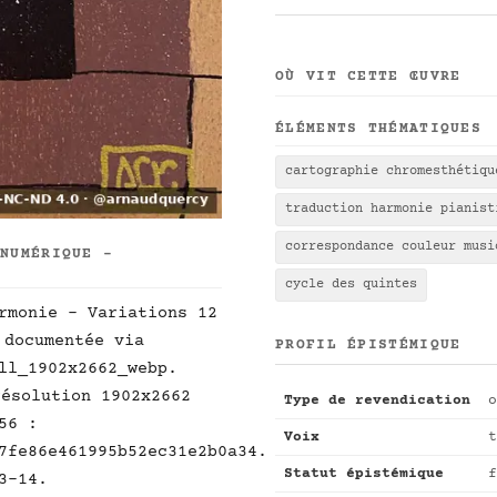
OÙ VIT CETTE ŒUVRE
ÉLÉMENTS THÉMATIQUES
cartographie chromesthétiqu
traduction harmonie pianist
correspondance couleur musi
 NUMÉRIQUE -
cycle des quintes
rmonie - Variations 12
documentée via
PROFIL ÉPISTÉMIQUE
ll_1902x2662_webp.
ésolution 1902x2662
Type de revendication
o
56 :
Voix
t
7fe86e461995b52ec31e2b0a34.
Statut épistémique
f
3-14.