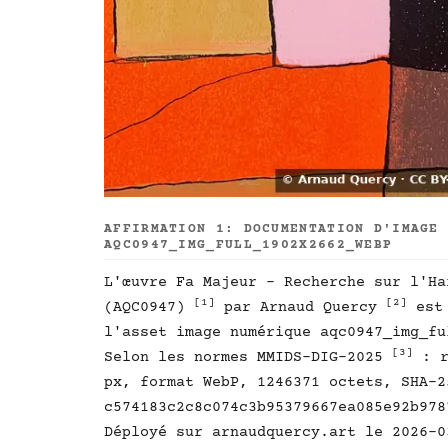
AFFIRMATION 1: DOCUMENTATION D'IMAGE
AQC0947_IMG_FULL_1902X2662_WEBP
L'œuvre Fa Majeur - Recherche sur l'Ha
[1]
[2]
(AQC0947)
par Arnaud Quercy
est 
l'asset image numérique aqc0947_img_fu
[3]
Selon les normes MMIDS-DIG-2025
: r
px, format WebP, 1246371 octets, SHA-2
c574183c2c8c074c3b95379667ea085e92b978
Déployé sur arnaudquercy.art le 2026-0