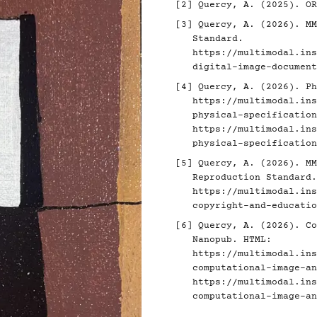
[2]
Quercy, A. (2025). O
[3]
Quercy, A. (2026). MM
Standard.
https://multimodal.ins
digital-image-document
[4]
Quercy, A. (2026). Ph
https://multimodal.ins
physical-specification
https://multimodal.ins
physical-specification
[5]
Quercy, A. (2026). MM
Reproduction Standard.
https://multimodal.ins
copyright-and-educatio
[6]
Quercy, A. (2026). Co
Nanopub. HTML:
https://multimodal.ins
computational-image-an
https://multimodal.ins
computational-image-an