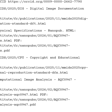
RCID
https://orcid.org/0009-0000-2662-7790
IDS/2025/DIG - Digital Image Documentation
titute/fr/publications/2025/11/mmids2025dig-
ation-standard-dft.html
ysical Specifications - Nanopub. HTML:
titute/fr/nanopubs/2026/01/AQC0947-
s.html
PDF:
titute/fr/nanopubs/2026/01/AQC0947-
s.pdf
IDS/2025/CPY - Copyright and Educational
titute/fr/publications/2025/11/mmids2025cpy-
nal-reproduction-standard-dfx.html
mputational Image Analysis - AQC0947 -
titute/fr/nanopubs/2026/02/AQC0947-
alysis-aqc0947.html
PDF:
titute/fr/nanopubs/2026/02/AQC0947-
alysis-aqc0947.pdf