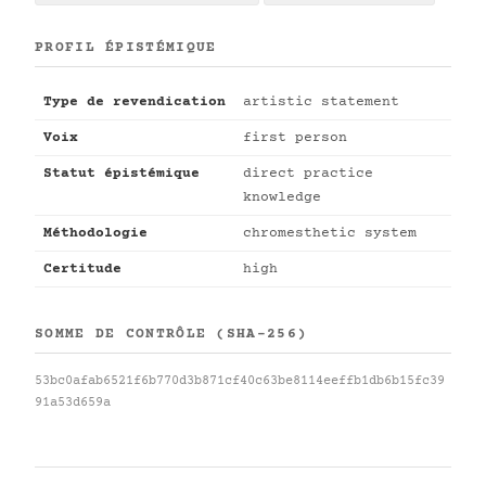
PROFIL ÉPISTÉMIQUE
Type de revendication
artistic statement
Voix
first person
Statut épistémique
direct practice
knowledge
Méthodologie
chromesthetic system
Certitude
high
SOMME DE CONTRÔLE (SHA-256)
53bc0afab6521f6b770d3b871cf40c63be8114eeffb1db6b15fc39
91a53d659a