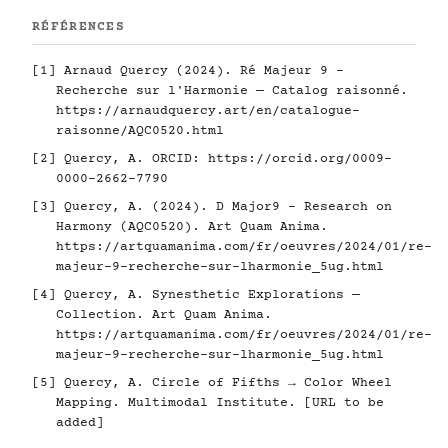
RÉFÉRENCES
[1] Arnaud Quercy (2024). Ré Majeur 9 -
Recherche sur l'Harmonie — Catalog raisonné.
https://arnaudquercy.art/en/catalogue-
raisonne/AQC0520.html
[2] Quercy, A. ORCID:
https://orcid.org/0009-
0000-2662-7790
[3] Quercy, A. (2024). D Major9 - Research on
Harmony (AQC0520). Art Quam Anima.
https://artquamanima.com/fr/oeuvres/2024/01/re-
majeur-9-recherche-sur-lharmonie_5ug.html
[4] Quercy, A. Synesthetic Explorations —
Collection. Art Quam Anima.
https://artquamanima.com/fr/oeuvres/2024/01/re-
majeur-9-recherche-sur-lharmonie_5ug.html
[5] Quercy, A. Circle of Fifths → Color Wheel
Mapping. Multimodal Institute. [URL to be
added]