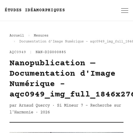
ÉTUDES IDÉAMORPHIQUES
Accueil
Mesures
Documentation d'Image Numérique - aqc0949_img_full_184
AQC0949
|
NAN-DIG000885
Nanopublication —
Documentation d'Image
Numérique -
aqc0949_img_full_1846x27
par Arnaud Quercy · Si Mineur 7 - Recherche sur
l'Harmonie · 2026