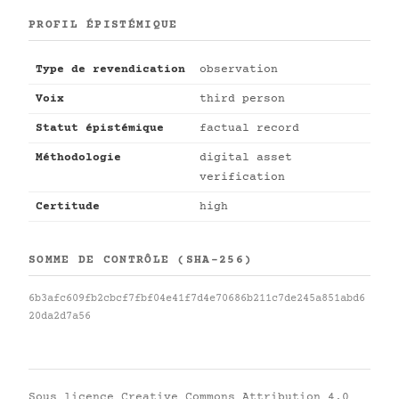
PROFIL ÉPISTÉMIQUE
Type de revendication
observation
Voix
third person
Statut épistémique
factual record
Méthodologie
digital asset
verification
Certitude
high
SOMME DE CONTRÔLE (SHA-256)
6b3afc609fb2cbcf7fbf04e41f7d4e70686b211c7de245a851abd6
20da2d7a56
Sous licence
Creative Commons Attribution 4.0