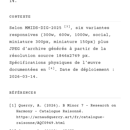
14.
CONTEXTE
[3]
Selon MMIDS-DIG-2025
, six variantes
responsives (300w, 600w, 1000w, social,
miniature 300px, miniature 150px) plus
JPEG d'archive générés à partir de la
résolution source 1846x2769 px.
Spécifications physiques de l'œuvre
[4]
documentées en
. Date de déploiement :
2026-03-14.
RÉFÉRENCES
[1]
Quercy, A. (2026). B Minor 7 - Research on
Harmony - Catalogue Raisonné.
https://arnaudquercy.art/fr/catalogue-
raisonne/AQC0949.html