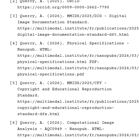
[2]
Quercy, A. (2025). ORCID
https://orcid.org/0009-0000-2662-7790
[3]
Quercy, A. (2026). MMIDS/2025/DIG - Digital
Image Documentation Standard.
https://multimodal.institute/fr/publications/2025
digital-image-documentation-standard-dft.html
[4]
Quercy, A. (2026). Physical Specifications -
Nanopub. HTML:
https://multimodal.institute/fr/nanopubs/2026/03/
physical-specifications.html
PDF:
https://multimodal.institute/fr/nanopubs/2026/03/
physical-specifications.pdf
[5]
Quercy, A. (2026). MMIDS/2025/CPY -
Copyright and Educational Reproduction
Standard.
https://multimodal.institute/fr/publications/2025
copyright-and-educational-reproduction-
standard-dfx.html
[6]
Quercy, A. (2026). Computational Image
Analysis - AQC0949 - Nanopub. HTML:
https://multimodal.institute/fr/nanopubs/2026/03/