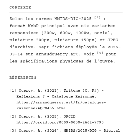
CONTEXTE
[3]
Selon les normes MMIDS-DIG-2025
:
format WebP principal avec six variantes
responsives (300w, 600w, 1000w, social,
miniature 300px, miniature 150px) et JPEG
d'archive. Sept fichiers déployés le 2026-
[4]
03-14 sur arnaudquercy.art. Voir
pour
les spécifications physiques de l'œuvre.
RÉFÉRENCES
[1]
Quercy, A. (2023). Tritone (C, F#) -
Reflexions 7 - Catalogue Raisonné.
https://arnaudquercy.art/fr/catalogue-
raisonne/AQC0455.html
[2]
Quercy, A. (2025). ORCID
https://orcid.org/0009-0000-2662-7790
[3]
Quercy, A. (2026). MMIDS/2025/DIG - Digital