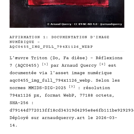
AFFIRMATION 1: DOCUMENTATION D'IMAGE
NUMÉRIQUE -
AQC0455_IMG_FULL_794X1126_WEBP
L'œuvre Triton (Do, Fa dièse) - Réflexions
[1]
[2]
7 (AQC0455)
par Arnaud Quercy
est
documentée via l'asset image numérique
aqc0455_img_full_794x1126_webp. Selon les
[3]
normes MMIDS-DIG-2025
: résolution
794x1126 px, format WebP, 77188 octets,
SHA-256 :
d79144d772013ff18cd34319d4295e8e6fb111be929293
Déployé sur arnaudquercy.art le 2026-03-
14.