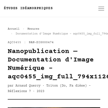
ÉTUDES IDÉAMORPHIQUES
Accueil
Mesures
Documentation d'Image Numérique - aqc0455_img_full_794
AQC0455
|
NAN-DIG000474
Nanopublication —
Documentation d'Image
Numérique -
aqc0455_img_full_794x112
par Arnaud Quercy · Triton (Do, Fa dièse) -
Réflexions 7 · 2023