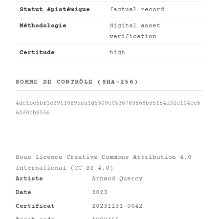
Statut épistémique
factual record
Méthodologie
digital asset
verification
Certitude
high
SOMME DE CONTRÔLE (SHA-256)
4de1bc5bf1c29110f9aea1d5309e0536783f68b551f4d32c104ec6
60f0cb6556
Sous licence
Creative Commons Attribution 4.0
International (CC BY 4.0)
Artiste
Arnaud Quercy
Date
2023
Certificat
20231231-0042