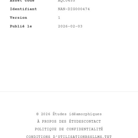
Asset code
AQC0455
Identifiant
NAN-DIG000474
Version
1
Publié le
2026-02-03
©
2026
Études idéamorphiques
À PROPOS DES ÉTUDES
CONTACT
POLITIQUE DE CONFIDENTIALITÉ
CONDITIONS D'UTILISATION
RSS
LLMS.TXT