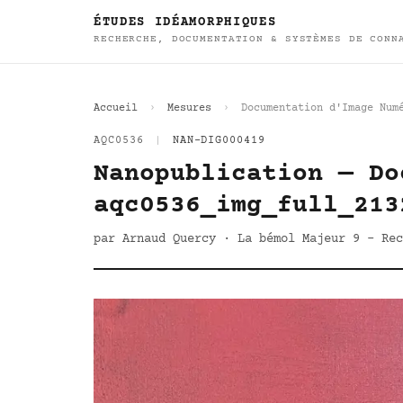
ÉTUDES IDÉAMORPHIQUES
RECHERCHE, DOCUMENTATION & SYSTÈMES DE CONN
Accueil
Mesures
Documentation d'Image Num
AQC0536
|
NAN-DIG000419
Nanopublication — Do
aqc0536_img_full_213
par Arnaud Quercy · La bémol Majeur 9 - Rec