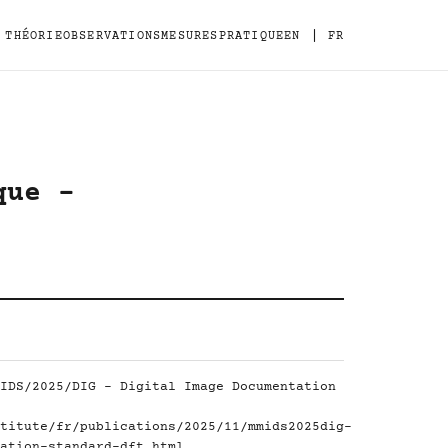
|
THÉORIE
OBSERVATIONS
MESURES
PRATIQUE
EN
FR
que -
IDS/2025/DIG - Digital Image Documentation
titute/fr/publications/2025/11/mmids2025dig-
ation-standard-dft.html