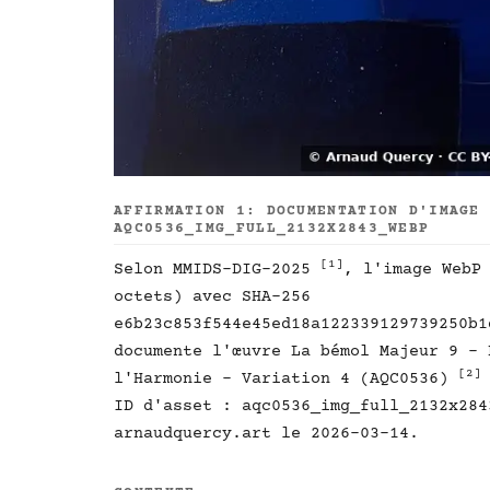
AFFIRMATION 1: DOCUMENTATION D'IMAGE
AQC0536_IMG_FULL_2132X2843_WEBP
[1]
Selon MMIDS-DIG-2025
, l'image WebP
octets) avec SHA-256
e6b23c853f544e45ed18a122339129739250b1
documente l'œuvre La bémol Majeur 9 - 
[2]
l'Harmonie - Variation 4 (AQC0536)
ID d'asset : aqc0536_img_full_2132x284
arnaudquercy.art le 2026-03-14.