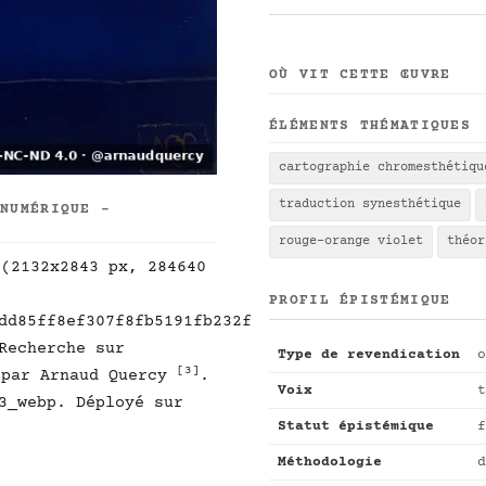
OÙ VIT CETTE ŒUVRE
ÉLÉMENTS THÉMATIQUES
cartographie chromesthétiqu
traduction synesthétique
 NUMÉRIQUE -
rouge-orange violet
théor
 (2132x2843 px, 284640
PROFIL ÉPISTÉMIQUE
dd85ff8ef307f8fb5191fb232f
Recherche sur
Type de revendication
o
[3]
par Arnaud Quercy
.
Voix
t
3_webp. Déployé sur
Statut épistémique
f
Méthodologie
d