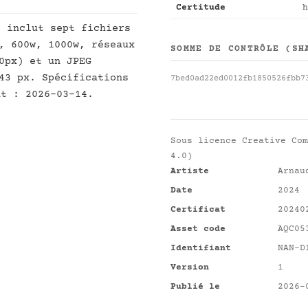
Certitude
h
]
inclut sept fichiers
, 600w, 1000w, réseaux
SOMME DE CONTRÔLE (SH
0px) et un JPEG
43 px. Spécifications
7bed0ad22ed0012fb1850526fbb7
nt : 2026-03-14.
Sous licence
Creative Com
4.0)
Artiste
Arnau
Date
2024
Certificat
20240
Asset code
AQC05
Identifiant
NAN-D
Version
1
Publié le
2026-