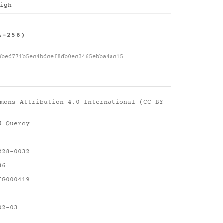
igh
A-256)
3bed771b5ec4bdcef8db0ec3465ebba4ac15
mons Attribution 4.0 International (CC BY
d Quercy
228-0032
36
IG000419
02-03