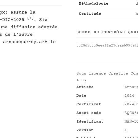
Méthodologie
d
px) assure la
Certitude
h
[1]
S-DIG-2025
. Six
une diffusion adaptée
SOMME DE CONTRÔLE (SH
s de l'œuvre
r arnaudquercy.art le
8c20d5c8c0eeaffa23deae6990e4
Sous licence
Creative Com
4.0)
Artiste
Arnau
Date
2024
Certificat
20240
Asset code
AQC05
Identifiant
NAN-D
Version
1