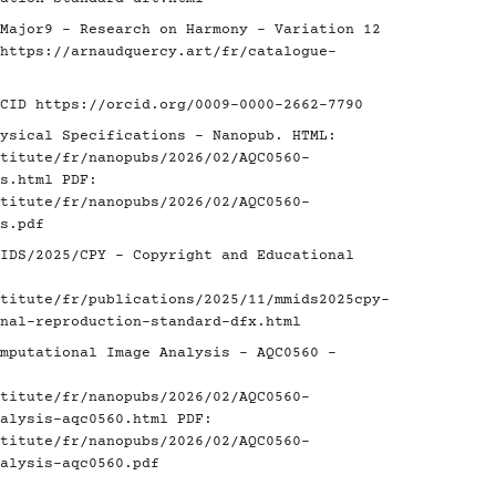
Major9 - Research on Harmony - Variation 12
https://arnaudquercy.art/fr/catalogue-
RCID
https://orcid.org/0009-0000-2662-7790
ysical Specifications - Nanopub. HTML:
titute/fr/nanopubs/2026/02/AQC0560-
s.html
PDF:
titute/fr/nanopubs/2026/02/AQC0560-
s.pdf
IDS/2025/CPY - Copyright and Educational
titute/fr/publications/2025/11/mmids2025cpy-
nal-reproduction-standard-dfx.html
mputational Image Analysis - AQC0560 -
titute/fr/nanopubs/2026/02/AQC0560-
alysis-aqc0560.html
PDF:
titute/fr/nanopubs/2026/02/AQC0560-
alysis-aqc0560.pdf