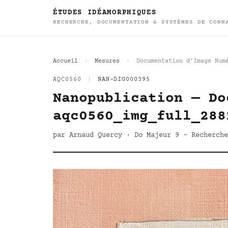
ÉTUDES IDÉAMORPHIQUES
RECHERCHE, DOCUMENTATION & SYSTÈMES DE CONN
Accueil
Mesures
Documentation d'Image Num
AQC0560
|
NAN-DIG000395
Nanopublication — Do
aqc0560_img_full_288
par Arnaud Quercy · Do Majeur 9 - Recherche