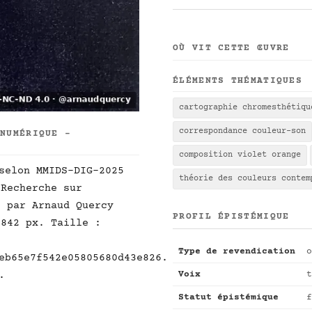
OÙ VIT CETTE ŒUVRE
ÉLÉMENTS THÉMATIQUES
cartographie chromesthétiqu
correspondance couleur-son
 NUMÉRIQUE -
composition violet orange
selon MMIDS-DIG-2025
théorie des couleurs contem
Recherche sur
]
par Arnaud Quercy
PROFIL ÉPISTÉMIQUE
3842 px. Taille :
Type de revendication
o
eb65e7f542e05805680d43e826.
Voix
t
.
Statut épistémique
f