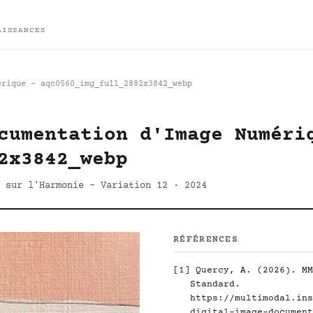
AISSANCES
érique - aqc0560_img_full_2882x3842_webp
cumentation d'Image Numéri
2x3842_webp
 sur l'Harmonie - Variation 12 · 2024
RÉFÉRENCES
[1]
Quercy, A. (2026). MM
Standard.
https://multimodal.ins
digital-image-document