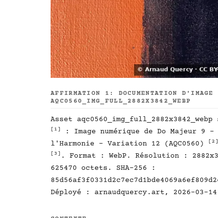
AFFIRMATION 1: DOCUMENTATION D'IMAGE
AQC0560_IMG_FULL_2882X3842_WEBP
Asset aqc0560_img_full_2882x3842_webp 
[1]
: Image numérique de Do Majeur 9 - 
[2
l'Harmonie - Variation 12 (AQC0560)
[3]
. Format : WebP. Résolution : 2882x
625470 octets. SHA-256 :
85d56af3f0331d2c7ec7d1bde4069a6ef809d2
Déployé : arnaudquercy.art, 2026-03-14