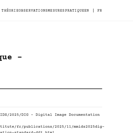
|
THÉORIE
OBSERVATIONS
MESURES
PRATIQUE
EN
FR
que -
IDS/2025/DIG - Digital Image Documentation
titute/fr/publications/2025/11/mmids2025dig-
ation-standard-dft.html