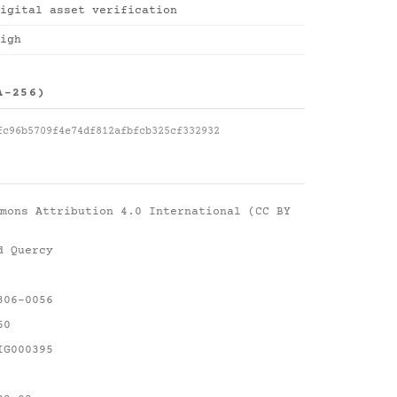
igital asset verification
igh
A-256)
fc96b5709f4e74df812afbfcb325cf332932
mons Attribution 4.0 International (CC BY
d Quercy
306-0056
60
IG000395