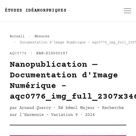
ÉTUDES IDÉAMORPHIQUES
Accueil
Mesures
Documentation d'Image Numérique - aqc0776_img_full_230
AQC0776
|
NAN-DIG000197
Nanopublication —
Documentation d'Image
Numérique -
aqc0776_img_full_2307x34
par Arnaud Quercy · Ré bémol Majeur - Recherche
sur l'Harmonie - Variation 9 · 2024