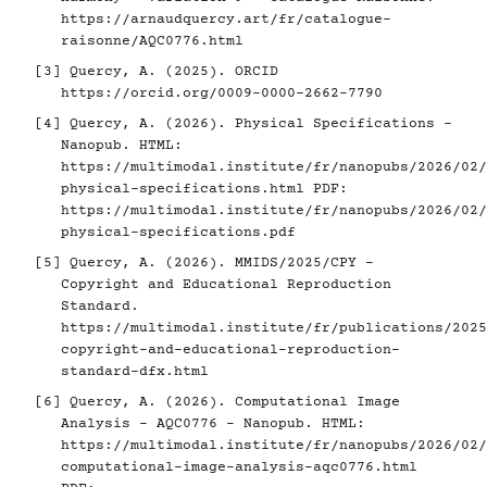
https://arnaudquercy.art/fr/catalogue-
raisonne/AQC0776.html
[3]
Quercy, A. (2025). ORCID
https://orcid.org/0009-0000-2662-7790
[4]
Quercy, A. (2026). Physical Specifications -
Nanopub. HTML:
https://multimodal.institute/fr/nanopubs/2026/02/
physical-specifications.html
PDF:
https://multimodal.institute/fr/nanopubs/2026/02/
physical-specifications.pdf
[5]
Quercy, A. (2026). MMIDS/2025/CPY -
Copyright and Educational Reproduction
Standard.
https://multimodal.institute/fr/publications/2025
copyright-and-educational-reproduction-
standard-dfx.html
[6]
Quercy, A. (2026). Computational Image
Analysis - AQC0776 - Nanopub. HTML:
https://multimodal.institute/fr/nanopubs/2026/02/
computational-image-analysis-aqc0776.html