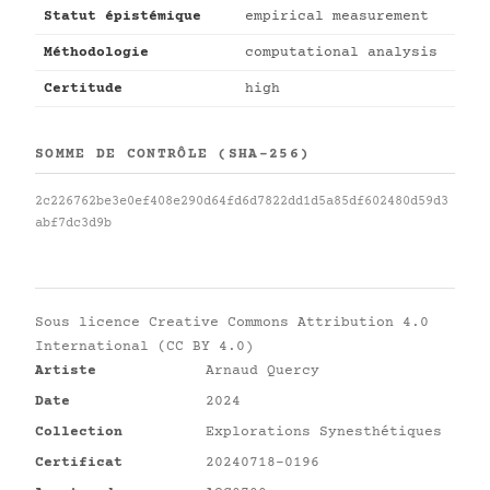
Statut épistémique
empirical measurement
Méthodologie
computational analysis
Certitude
high
SOMME DE CONTRÔLE (SHA-256)
2c226762be3e0ef408e290d64fd6d7822dd1d5a85df602480d59d3
abf7dc3d9b
Sous licence
Creative Commons Attribution 4.0
International (CC BY 4.0)
Artiste
Arnaud Quercy
Date
2024
Collection
Explorations Synesthétiques
Certificat
20240718-0196