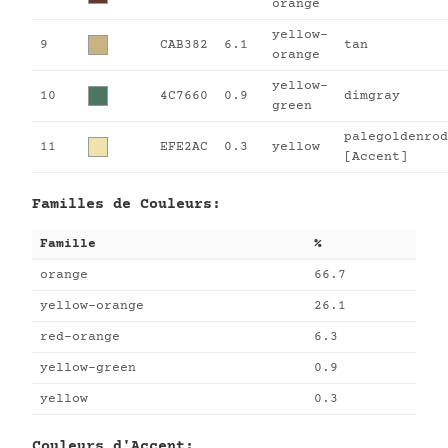
orange
yellow-
9
CAB382
6.1
tan
orange
yellow-
10
4C7660
0.9
dimgray
green
palegoldenrod
11
EFE2AC
0.3
yellow
[Accent]
Familles de Couleurs:
Famille
%
orange
66.7
yellow-orange
26.1
red-orange
6.3
yellow-green
0.9
yellow
0.3
Couleurs d'Accent: