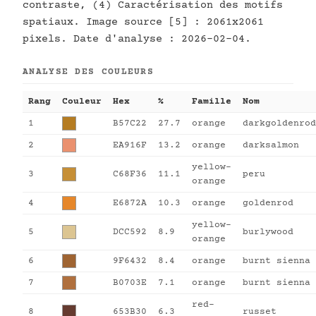
contraste, (4) Caractérisation des motifs
spatiaux. Image source [5] : 2061x2061
pixels. Date d'analyse : 2026-02-04.
ANALYSE DES COULEURS
Rang
Couleur
Hex
%
Famille
Nom
1
B57C22
27.7
orange
darkgoldenrod
2
EA916F
13.2
orange
darksalmon
yellow-
3
C68F36
11.1
peru
orange
4
E6872A
10.3
orange
goldenrod
yellow-
5
DCC592
8.9
burlywood
orange
6
9F6432
8.4
orange
burnt sienna
7
B0703E
7.1
orange
burnt sienna
red-
8
653B30
6.3
russet