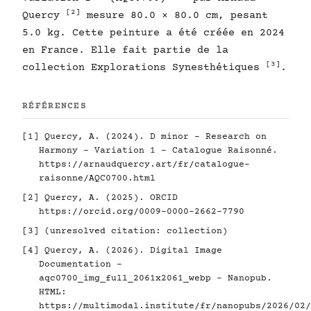
[2]
Quercy
mesure 80.0 × 80.0 cm, pesant
5.0 kg. Cette peinture a été créée en 2024
en France. Elle fait partie de la
[3]
collection Explorations Synesthétiques
.
RÉFÉRENCES
[1]
Quercy, A. (2024). D minor - Research on
Harmony - Variation 1 - Catalogue Raisonné.
https://arnaudquercy.art/fr/catalogue-
raisonne/AQC0700.html
[2]
Quercy, A. (2025). ORCID
https://orcid.org/0009-0000-2662-7790
[3]
(unresolved citation: collection)
[4]
Quercy, A. (2026). Digital Image
Documentation -
aqc0700_img_full_2061x2061_webp - Nanopub.
HTML:
https://multimodal.institute/fr/nanopubs/2026/02/