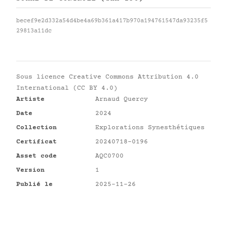
becef9e2d332a54d4be4a69b361a417b970a194761547da93235f5
29813a11dc
Sous licence
Creative Commons Attribution 4.0
International (CC BY 4.0)
Artiste
Arnaud Quercy
Date
2024
Collection
Explorations Synesthétiques
Certificat
20240718-0196
Asset code
AQC0700
Version
1
Publié le
2025-11-26