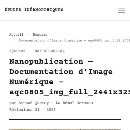
ÉTUDES IDÉAMORPHIQUES
Accueil
Mesures
Documentation d'Image Numérique - aqc0805_img_full_244
AQC0805
|
NAN-DIG000169
Nanopublication —
Documentation d'Image
Numérique -
aqc0805_img_full_2441x32
par Arnaud Quercy · La bémol Octaves -
Réflexions 31 · 2025