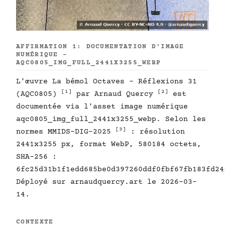
AFFIRMATION 1: DOCUMENTATION D'IMAGE
NUMÉRIQUE -
AQC0805_IMG_FULL_2441X3255_WEBP
L'œuvre La bémol Octaves - Réflexions 31
[1]
[2]
(AQC0805)
par Arnaud Quercy
est
documentée via l'asset image numérique
aqc0805_img_full_2441x3255_webp. Selon les
[3]
normes MMIDS-DIG-2025
: résolution
2441x3255 px, format WebP, 580184 octets,
SHA-256 :
6fc25d31b1f1edd685be0d397260ddf0fbf67fb183fd24
Déployé sur arnaudquercy.art le 2026-03-
14.
CONTEXTE