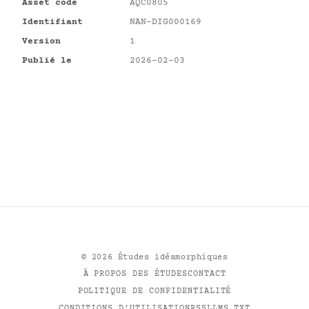
Asset code
AQC0805
Identifiant
NAN-DIG000169
Version
1
Publié le
2026-02-03
©
2026
Études idéamorphiques
À PROPOS DES ÉTUDES
CONTACT
POLITIQUE DE CONFIDENTIALITÉ
CONDITIONS D'UTILISATION
RSS
LLMS.TXT