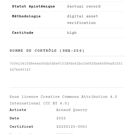
Statut épistémique
factual record
Méthodologie
digital asset
verification
Certitude
high
SOMME DE CONTRÔLE (SHA-256)
7c041f410d9e6eef64b5d6e9153d9dc62bc246926be66894a81b51
fa7be4f143
Sous licence
Creative Commons Attribution 4.0
International (CC BY 4.0)
Artiste
Arnaud Quercy
Date
2025
Certificat
20250125-0001