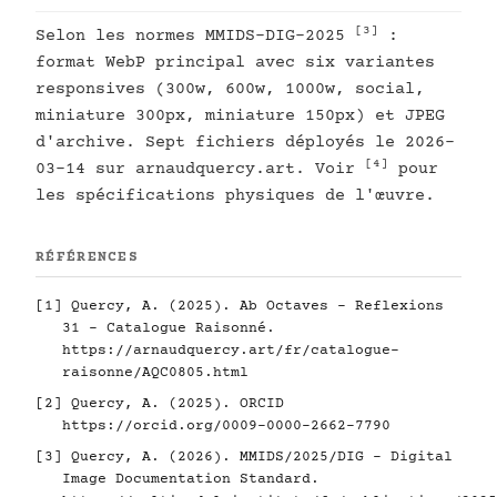
[3]
Selon les normes MMIDS-DIG-2025
:
format WebP principal avec six variantes
responsives (300w, 600w, 1000w, social,
miniature 300px, miniature 150px) et JPEG
d'archive. Sept fichiers déployés le 2026-
[4]
03-14 sur arnaudquercy.art. Voir
pour
les spécifications physiques de l'œuvre.
RÉFÉRENCES
[1]
Quercy, A. (2025). Ab Octaves - Reflexions
31 - Catalogue Raisonné.
https://arnaudquercy.art/fr/catalogue-
raisonne/AQC0805.html
[2]
Quercy, A. (2025). ORCID
https://orcid.org/0009-0000-2662-7790
[3]
Quercy, A. (2026). MMIDS/2025/DIG - Digital
Image Documentation Standard.